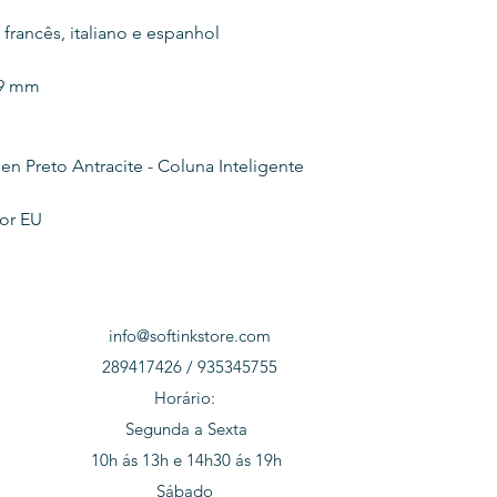
 francês, italiano e espanhol
89 mm
n Preto Antracite - Coluna Inteligente
or EU
info@softinkstore.com
289417426 / 935345755
Horário:
Segunda a Sexta
10h ás 13h e 14h30 ás 19h
Sábado