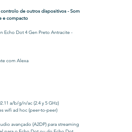
ontrolo de outros dispositivos - Som
te e compacto
n Echo Dot 4 Gen Preto Antracite -
nte com Alexa
.11 a/b/g/n/ac (2.4 y 5 GHz)
 wifi ad hoc (peer-to-peer)
e áudio avançado (A2DP) para streaming
el para o Echo Dot ou do Echo Dot