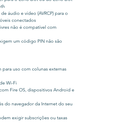
oth
o de áudio e vídeo (AVRCP) para o
móveis conectados
ivres não é compatível com
exigem um código PIN não são
m para uso com colunas externas
ede Wi-Fi
com Fire OS, dispositivos Android e
és do navegador da Internet do seu
podem exigir subscrições ou taxas