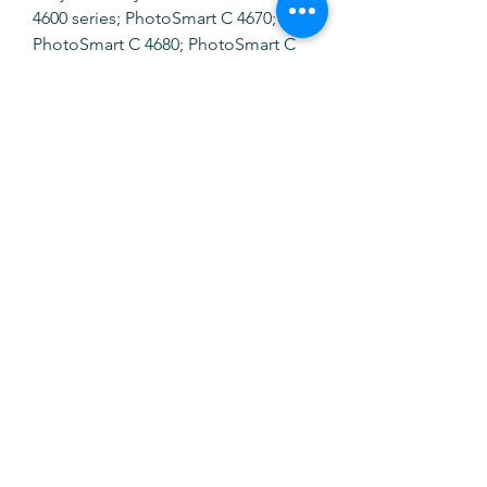
4600 series; PhotoSmart C 4670;
PhotoSmart C 4680; PhotoSmart C
4685; PhotoSmart C 4700 series;
PhotoSmart C 4780; PhotoSmart C
4785; PhotoSmart C 4795;
PhotoSmart C 4799.
SOFTINK
info@softinkstore.com
289417426
/
935345755
Horário:
Segunda a Sexta
10h ás 13h e 14h30 ás 19h
Sábado