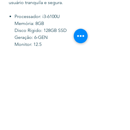
usuário tranquila e segura.
Processador: i3-6100U
Memória: 8GB
Disco Rígido: 128GB SSD
Geração: 6-GEN
Monitor: 12.5
Sistema Operativo: Windows 11
Pro
Webcam
Cabo de alimentação (incluído)
Carregador Incluído
SOFTINK