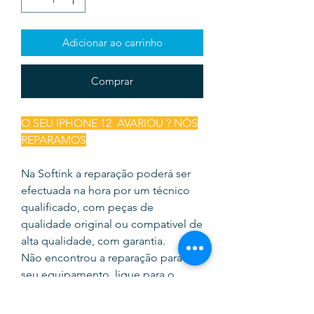
Adicionar ao carrinho
Comprar
O SEU IPHONE 12 AVARIOU ? NÓS
REPARAMOS
Na Softink a reparação poderá ser
efectuada na hora por um técnico
qualificado, com peças de
qualidade original ou compativel de
alta qualidade, com garantia.
Não encontrou a reparação para o
seu equipamento, ligue para o
935345755, dirija-se até no loja ou
envie mensagem no nosso chat.