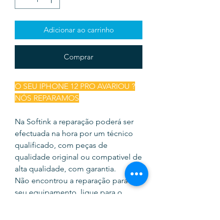
Adicionar ao carrinho
Comprar
O SEU IPHONE 12 PRO AVARIOU ?
NÓS REPARAMOS
Na Softink a reparação poderá ser
efectuada na hora por um técnico
qualificado, com peças de
qualidade original ou compativel de
alta qualidade, com garantia.
Não encontrou a reparação para o
seu equipamento, ligue para o
935345755, dirija-se até no loja ou
envie mensagem no nosso chat.