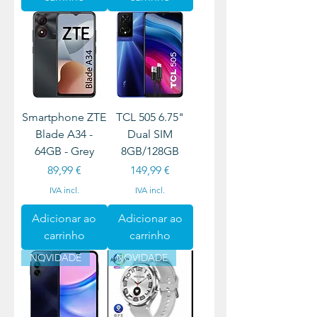
Smartphone ZTE
TCL 505 6.75"
Blade A34 -
Dual SIM
64GB - Grey
8GB/128GB
Preço
Preço
89,99 €
149,99 €
IVA incl.
IVA incl.
Adicionar ao
Adicionar ao
carrinho
carrinho
NOVIDADE
NOVIDADE