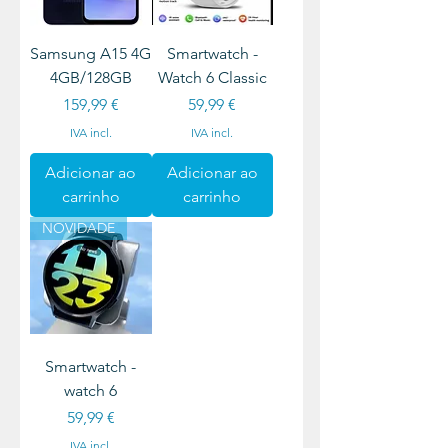
Samsung A15 4G
Smartwatch -
4GB/128GB
Watch 6 Classic
Preço
Preço
159,99 €
59,99 €
IVA incl.
IVA incl.
Adicionar ao
Adicionar ao
carrinho
carrinho
NOVIDADE
Smartwatch -
watch 6
Preço
59,99 €
IVA incl.