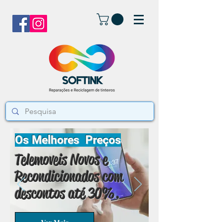
Os Melhores Preços
Telemoveis Novos e
Recondicionados com
descontos até 30%.