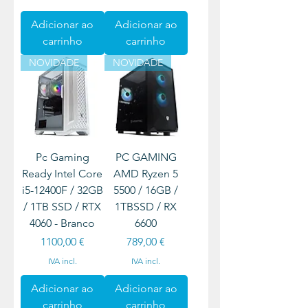
Adicionar ao
Adicionar ao
carrinho
carrinho
NOVIDADE
NOVIDADE
Pc Gaming
PC GAMING
Ready Intel Core
AMD Ryzen 5
i5-12400F / 32GB
5500 / 16GB /
/ 1TB SSD / RTX
1TBSSD / RX
4060 - Branco
6600
Preço
Preço
1100,00 €
789,00 €
IVA incl.
IVA incl.
Adicionar ao
Adicionar ao
carrinho
carrinho