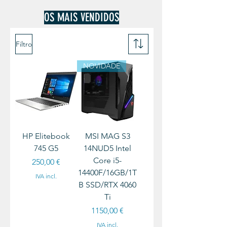
OS MAIS VENDIDOS
Filtro
NOVIDADE
HP Elitebook
MSI MAG S3
745 G5
14NUD5 Intel
Core i5-
Preço
250,00 €
14400F/16GB/1T
IVA incl.
B SSD/RTX 4060
Ti
Preço
1150,00 €
IVA incl.