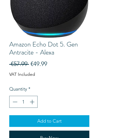
Amazon Echo Dot 5. Gen
Antracite - Alexa
Regular
Sale
 €57.99 
€49.99
Price
Price
VAT Included
Quantity
*
Add to Cart
Buy Now