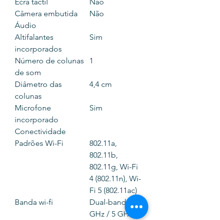
Ecrã táctil
Não
Câmera embutida
Não
Áudio
Altifalantes
Sim
incorporados
Número de colunas
1
de som
Diâmetro das
4,4 cm
colunas
Microfone
Sim
incorporado
Conectividade
Padrões Wi-Fi
802.11a,
802.11b,
802.11g, Wi-Fi
4 (802.11n), Wi-
Fi 5 (802.11ac)
Banda wi-fi
Dual-band (2,4
GHz / 5 GHz)