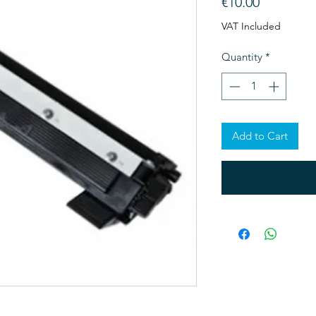
Price
€10.00
VAT Included
Quantity
*
Add to Cart