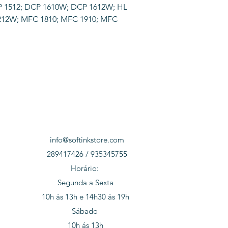
CP 1512; DCP 1610W; DCP 1612W; HL
1212W; MFC 1810; MFC 1910; MFC
info@softinkstore.com
289417426 / 935345755
Horário:
Segunda a Sexta
10h ás 13h e 14h30 ás 19h
Sábado
10h ás 13h