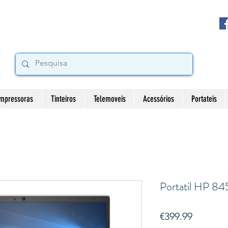
Impressoras
Tinteiros
Telemoveis
Acessórios
Portateis
Portatil HP 84
Price
€399.99