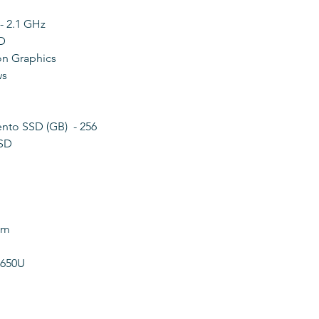
- 2.1 GHz
D
on Graphics
ws
to SSD (GB) - 256
SSD
im
4650U