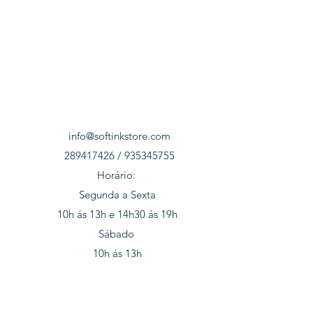
info@softinkstore.com
289417426 / 935345755
Horário:
Segunda a Sexta
10h ás 13h e 14h30 ás 19h
Sábado
10h ás 13h