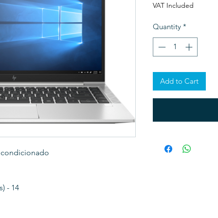
VAT Included
Quantity
*
Add to Cart
Recondicionado
) - 14