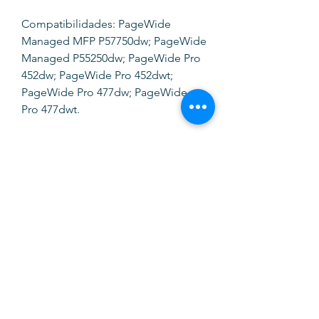
Compatibilidades: PageWide
Managed MFP P57750dw; PageWide
Managed P55250dw; PageWide Pro
452dw; PageWide Pro 452dwt;
PageWide Pro 477dw; PageWide
Pro 477dwt.
SOFTINK
info@softinkstore.com
289417426
/
935345755
Horário:
Segunda a Sexta
10h ás 13h e 14h30 ás 19h