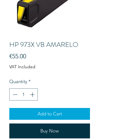
HP 973X VB AMARELO
Price
€55.00
VAT Included
Quantity
*
Add to Cart
Buy Now