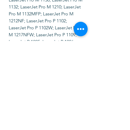
1132; LaserJet Pro M 1210; LaserJet
Pro M 1132MFP; LaserJet Pro M
1212NF; LaserJet Pro P 1102;
LaserJet Pro P 1102W; LaserJet Pro
M 1217NFW; LaserJet Pro P 1109;
LaserJet P 1005; LaserJet P 1006;
LaserJet M 1120; LaserJet M
1120MFP; LaserJet M 1522MFP;
LaserJet M 1120N; LaserJet M
1522N; LaserJet M 1522NF; LaserJet
P 1505; LaserJet P 1505N.
SOFTINK
info@softinkstore.com