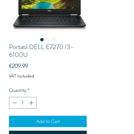
Portatil DELL E7270 I3-
6100U
Price
€209.99
VAT Included
Quantity
*
Add to Cart