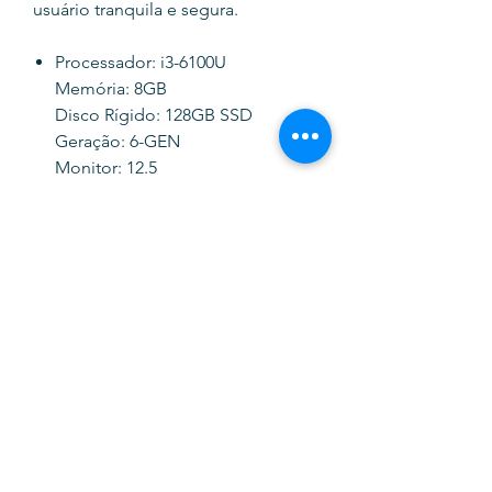
usuário tranquila e segura.
Processador: i3-6100U
Memória: 8GB
Disco Rígido: 128GB SSD
Geração: 6-GEN
Monitor: 12.5
Sistema Operativo: Windows 11
Pro
Webcam
Cabo de alimentação (incluído)
Carregador Incluído
SOFTINK