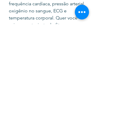
frequência cardíaca, pressão arterial,
oxigênio no sangue, ECG e
temperatura corporal. Quer você
seja um entusiasta do fitness ou
simplesmente queira ficar
conectado em qualquer lugar, o
Watch 6 Classic é a escolha perfeita
para si.
SOFTINK
info@softinkstore.com
289417426
/
935345755
Horário:
Segunda a Sexta