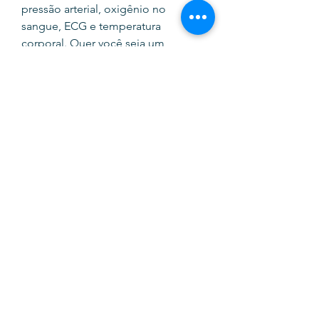
pressão arterial, oxigênio no
sangue, ECG e temperatura
corporal. Quer você seja um
entusiasta do fitness ou
simplesmente queira ficar
conectado em qualquer lugar, o
Watch 6 é a escolha perfeita para si.
SOFTINK
info@softinkstore.com
289417426
/
935345755
Horário:
Segunda a Sexta
10h ás 13h e 14h30 ás 19h