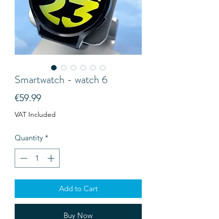
Smartwatch - watch 6
Price
€59.99
VAT Included
Quantity
*
Add to Cart
Buy Now