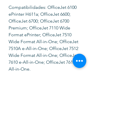
Compatibilidades: OfficeJet 6100
ePrinter H611a; OfficeJet 6600;
OfficeJet 6700; OfficeJet 6700
Premium; OfficeJet 7110 Wide
Format ePrinter; OfficeJet 7510
Wide Format All-in-One; OfficeJet
7510A e-All-in-One; OfficeJet 7512
Wide Format All-in-One; OfficeJet
7610 e-All-in-One; OfficeJet 7612 e-
All-in-One.
SOFTINK
info@softinkstore.com
289417426
/
935345755